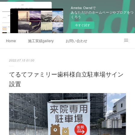
Ameba Owndで
あなただけのホームページやブログをつ
くろう
今すぐ試す
Home
施工実績gallery
お問い合わせ
事業内容詳細
2022.07.15 01:00
てるてファミリー歯科様自立駐車場サイン
設置